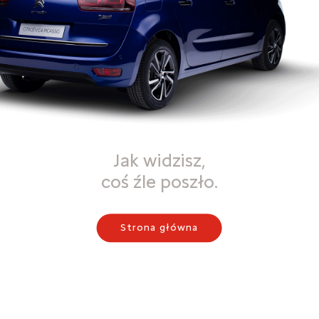
Jak widzisz,
coś źle poszło.
Strona główna