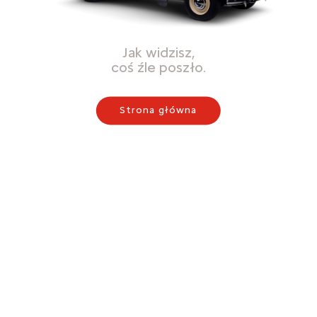
Jak widzisz,
coś źle poszło.
Strona główna