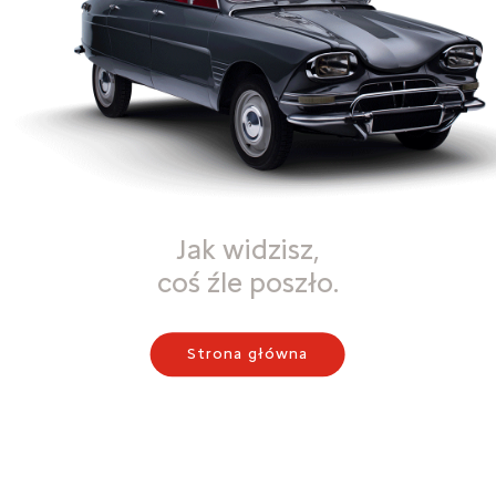
Jak widzisz,
coś źle poszło.
Strona główna