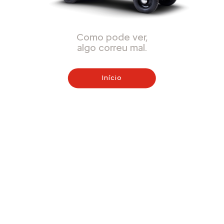
Como pode ver,
algo correu mal.
Início