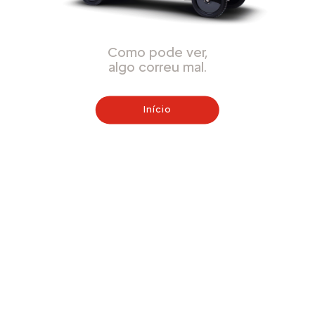
Como pode ver,
algo correu mal.
Início