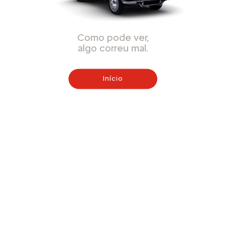
Como pode ver,
algo correu mal.
Início