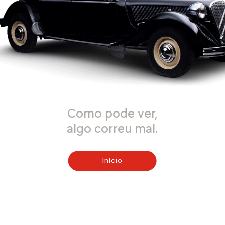
Como pode ver,
algo correu mal.
Início