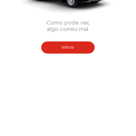
Como pode ver,
algo correu mal.
Início