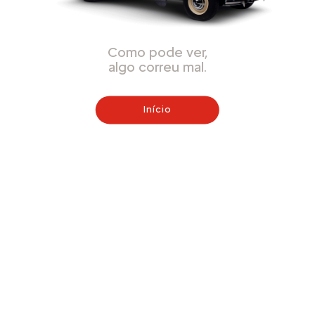
Como pode ver,
algo correu mal.
Início