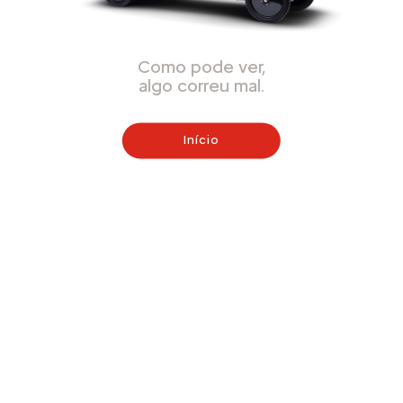
Como pode ver,
algo correu mal.
Início