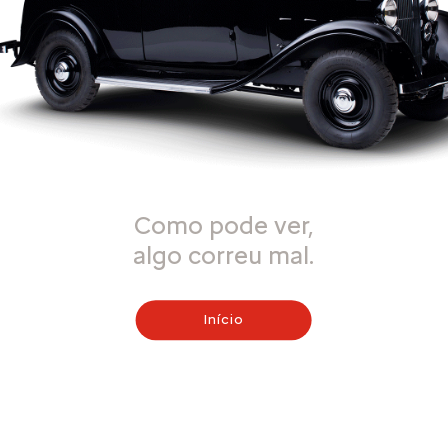
Como pode ver,
algo correu mal.
Início