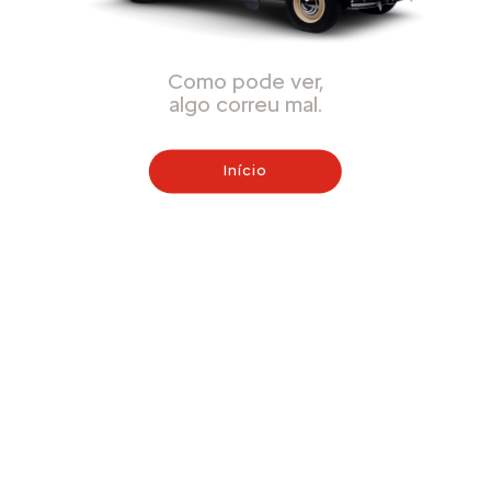
Como pode ver,
algo correu mal.
Início