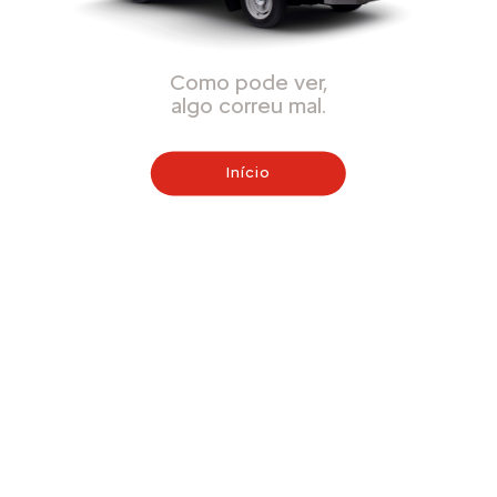
Como pode ver,
algo correu mal.
Início