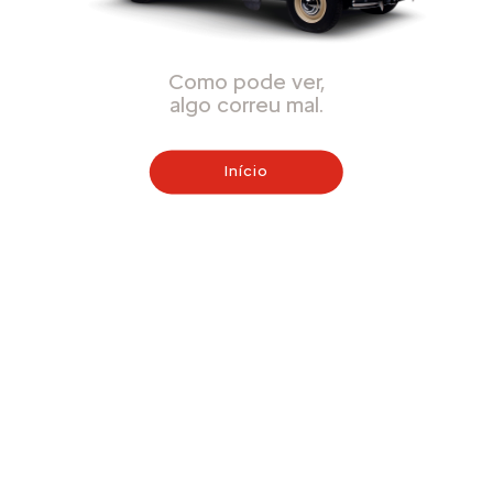
Como pode ver,
algo correu mal.
Início