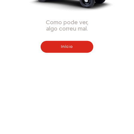
Como pode ver,
algo correu mal.
Início