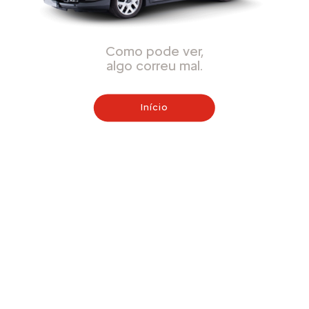
Como pode ver,
algo correu mal.
Início