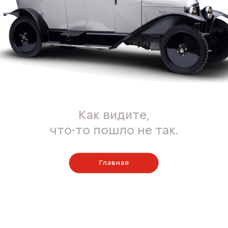
Как видите,
что-то пошло не так.
Главная