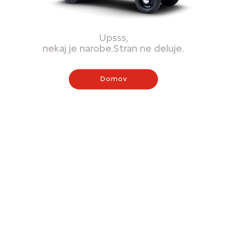
Upsss,
nekaj je narobe.Stran ne deluje.
Domov