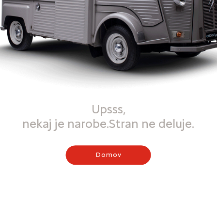
Upsss,
nekaj je narobe.Stran ne deluje.
Domov