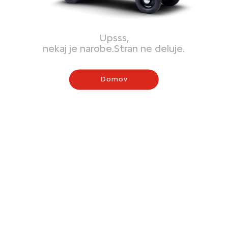
Upsss,
nekaj je narobe.Stran ne deluje.
Domov