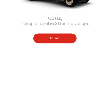
Upsss,
nekaj je narobe.Stran ne deluje.
Domov