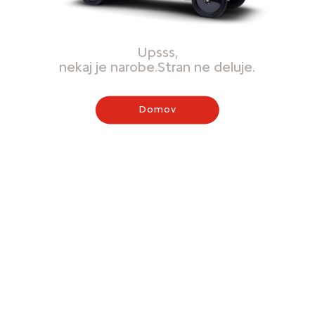
Upsss,
nekaj je narobe.Stran ne deluje.
Domov