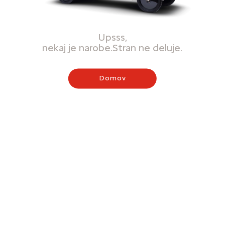
Upsss,
nekaj je narobe.Stran ne deluje.
Domov