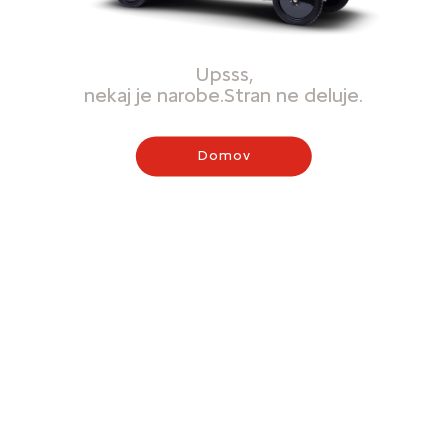
Upsss,
nekaj je narobe.Stran ne deluje.
Domov