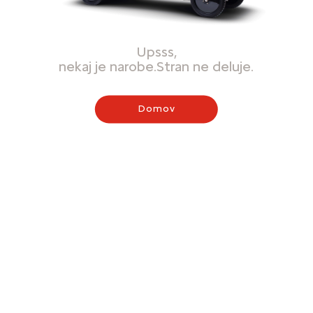
Upsss,
nekaj je narobe.Stran ne deluje.
Domov