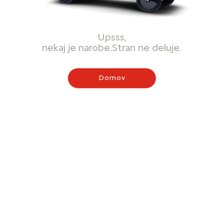
Upsss,
nekaj je narobe.Stran ne deluje.
Domov