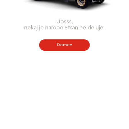
Upsss,
nekaj je narobe.Stran ne deluje.
Domov