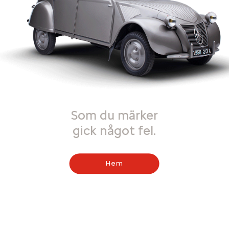
Som du märker
gick något fel.
Hem