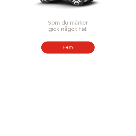
Som du märker
gick något fel.
Hem