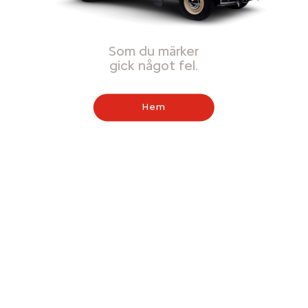
Som du märker
gick något fel.
Hem