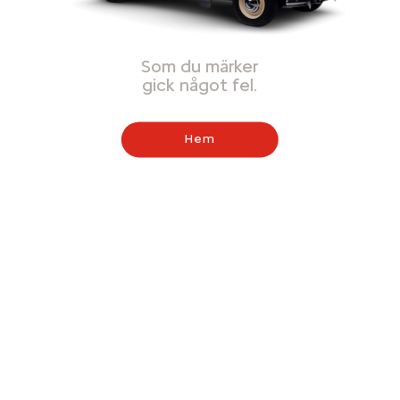
Som du märker
gick något fel.
Hem