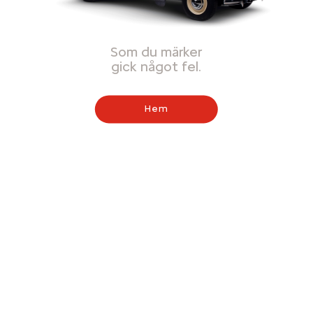
Som du märker
gick något fel.
Hem