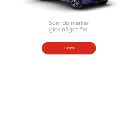
Som du märker
gick något fel.
Hem