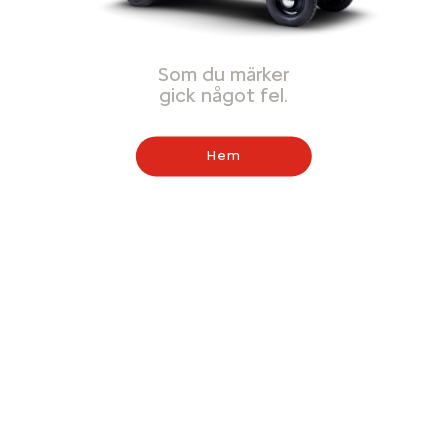
Som du märker
gick något fel.
Hem