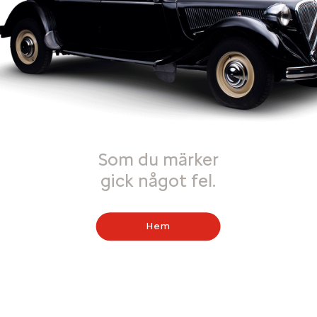
Som du märker
gick något fel.
Hem