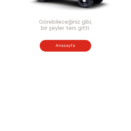
Görebileceğiniz gibi,
bir şeyler ters gitti.
Anasayfa