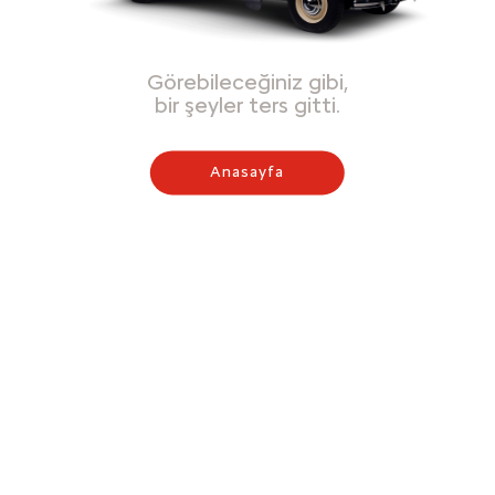
Görebileceğiniz gibi,
bir şeyler ters gitti.
Anasayfa