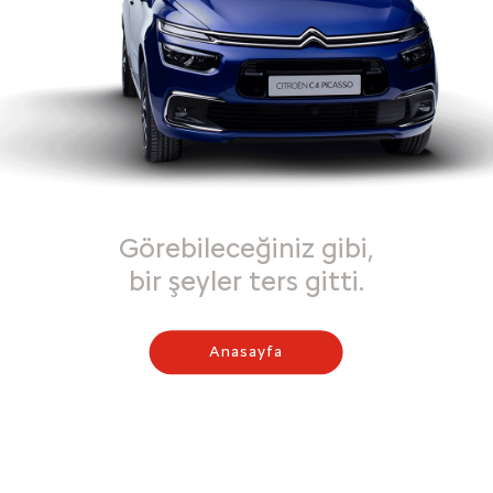
Görebileceğiniz gibi,
bir şeyler ters gitti.
Anasayfa