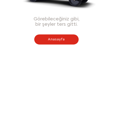
Görebileceğiniz gibi,
bir şeyler ters gitti.
Anasayfa