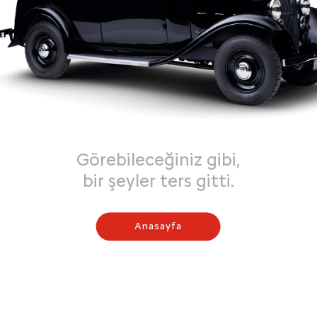
Görebileceğiniz gibi,
bir şeyler ters gitti.
Anasayfa