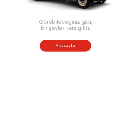
Görebileceğiniz gibi,
bir şeyler ters gitti.
Anasayfa