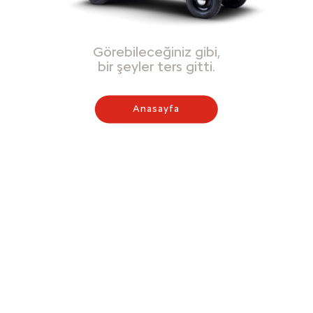
Görebileceğiniz gibi,
bir şeyler ters gitti.
Anasayfa