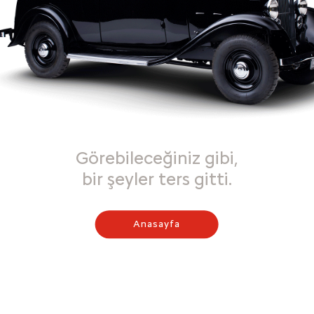
Görebileceğiniz gibi,
bir şeyler ters gitti.
Anasayfa