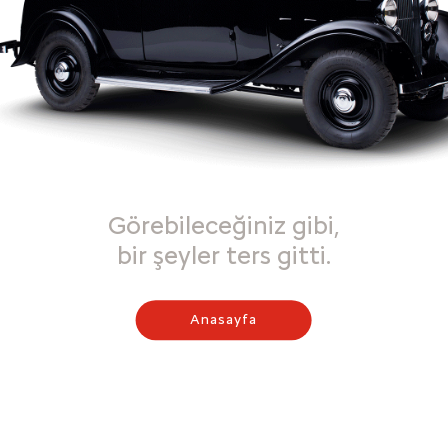
Görebileceğiniz gibi,
bir şeyler ters gitti.
Anasayfa