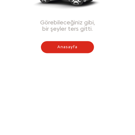
Görebileceğiniz gibi,
bir şeyler ters gitti.
Anasayfa