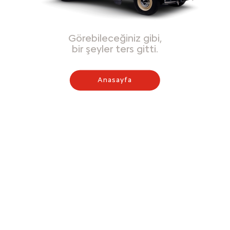
Görebileceğiniz gibi,
bir şeyler ters gitti.
Anasayfa