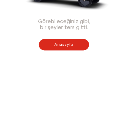
Görebileceğiniz gibi,
bir şeyler ters gitti.
Anasayfa