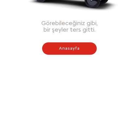
Görebileceğiniz gibi,
bir şeyler ters gitti.
Anasayfa