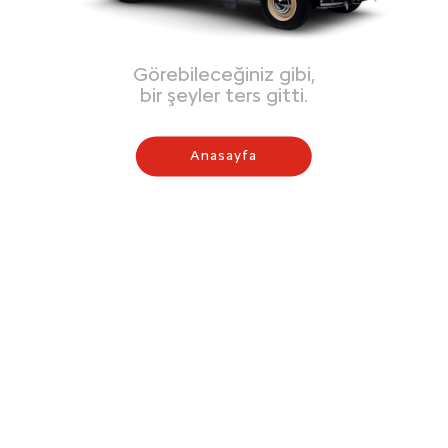
Görebileceğiniz gibi,
bir şeyler ters gitti.
Anasayfa