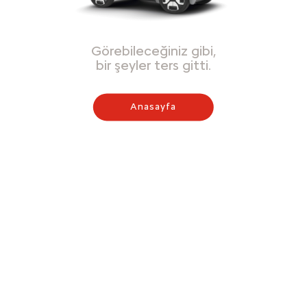
Görebileceğiniz gibi,
bir şeyler ters gitti.
Anasayfa